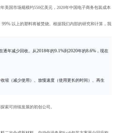
2
年美国市场规模约
550
亿美元，
2020
年中国电子商务包装成本
99%
中
以上的塑料将被焚烧。根据我们内部的研究和计算，我
2018
9.1%
2020
8.6%
在逐年减少回收。从
年的
到
年的
，现在
。收缩（减少使用）、放慢速度（使用更长的时间）、再生
同探索可持续发展的初创公司。
料二次合成新材料，自动化设备和SaaS包装方案平台回应欧